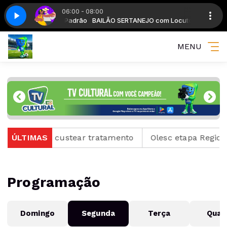
06:00 - 08:00
NEJO com Locutor Padrão
jo - Parte 5
BAILÃO SERTANEJO com Locutor Padrão
Bailão sertanejo - Parte 5
MENU
mpanha para custear tratamento
ÚLTIMAS
Olesc etapa Regional
Programação
Domingo
Segunda
Terça
Quar