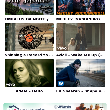
EMBALUS DA NOITE / TEU SILÊNCIO | VÍDEO CLIPE OFICIAL | TOUR 2022
MEDLEY ROCKANDROLL - The Mechanicals Classic Rock
Spinning a Record to Pieces at 12,500fps - The Slow Mo Guys
Avicii - Wake Me Up (Official Video)
Adele - Hello
Ed Sheeran - Shape of You [Official Video]