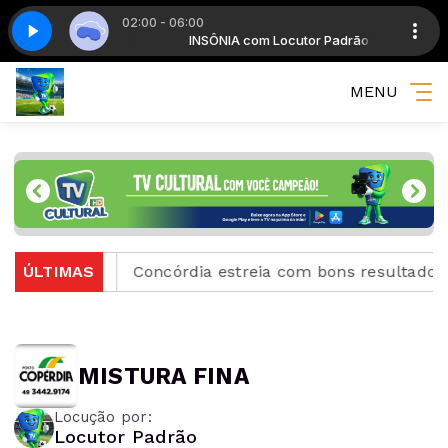
02:00 - 06:00
 Locutor Padrão
- Parte 03
Insônia - Parte 03
INSÔNIA com Locutor Padrão
MENU
na em 2027
ÚLTIMAS
Concórdia estreia com bons resultados na
MISTURA FINA
Locução por:
Locutor Padrão