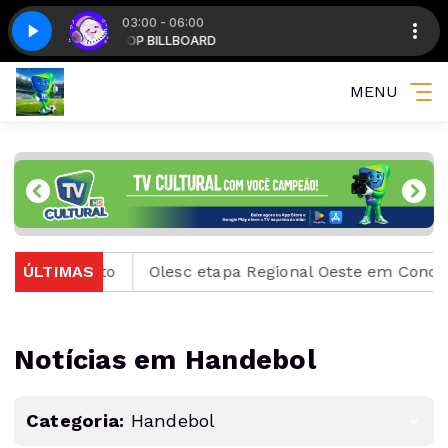
03:00 - 06:00
TOP BILLBOARD
Top billboard - Parte 5
MENU
ÚLTIMAS
Olesc etapa Regional Oeste em Concórdia
Chape 
Notícias em Handebol
Categoria:
Handebol