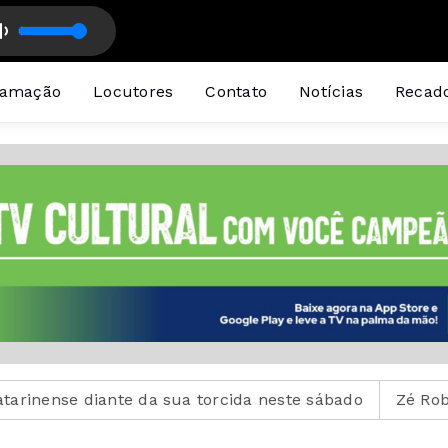
ramação
Locutores
Contato
Notícias
Recad
ante da sua torcida neste sábado
Zé Roberto será au