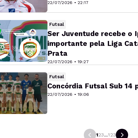
22/07/2026 • 22:17
Futsal
Ser Juventude recebe o 
importante pela Liga Cat
Prata
22/07/2026 • 19:27
Futsal
Concórdia Futsal Sub 14 
22/07/2026 • 19:06
1
2
3
...
123