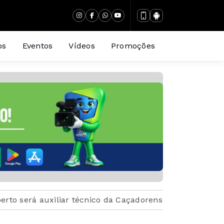
os
Eventos
Vídeos
Promoções
xiliar técnico da Caçadorense
Jaqueline Reihmers co