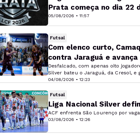
Prata começa no dia 22 
05/08/2026 • 11:57
Futsal
Com elenco curto, Cama
contra Jaraguá e avança
Desfalcado, com apenas oito jogador
Silver bateu o Jaraguá, da Cresol, e
04/08/2026 • 12:23
Futsal
Liga Nacional Silver defi
ACF enfrenta São Lourenço por vaga 
03/08/2026 • 12:26