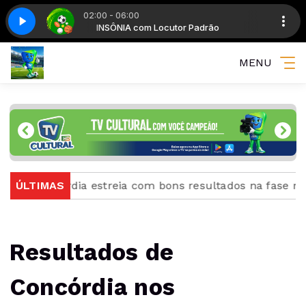
02:00 - 06:00
adrão
e 1
INSÔNIA com Locutor Padrão
Giro dos esportes - Parte 1
MENU
oncórdia estreia com bons resultados na fase regional 
ÚLTIMAS
Resultados de
Concórdia nos