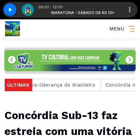
08:00 - 12:00
O 08 ÁS 12H
e 5
Maratona - Parte 5
MARATONA - SÁBADO 08 ÁS 12H
MENU
na vice-liderança do Brasileiro
ÚLTIMAS
Concórdia no topo do
Concórdia Sub-13 faz
estreia com uma vitória