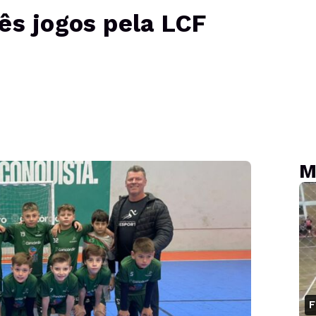
ês jogos pela LCF
M
F