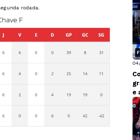
a
 segunda rodada.
F
04
Co
gr
e 
L