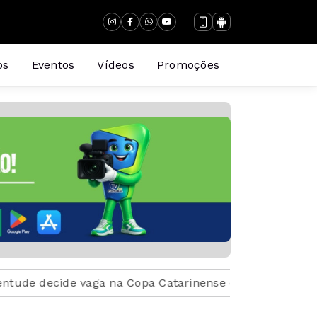
os
Eventos
Vídeos
Promoções
e vaga na Copa Catarinense diante da sua torcida neste