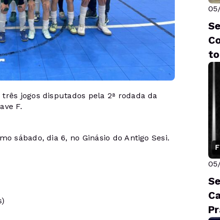
05
Se
Co
to
três jogos disputados pela 2ª rodada da
ave F.
mo sábado, dia 6, no Ginásio do Antigo Sesi.
F
05
Se
Ca
s)
Pr