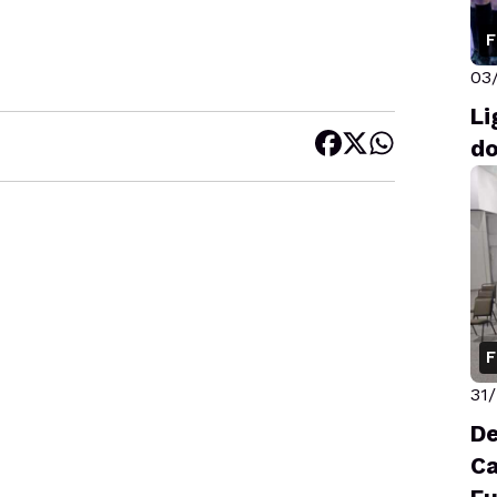
F
03
Li
do
F
31
De
Ca