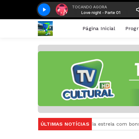
TOCANDO AGORA
Love night - Parte 01
Love night - Parte 01
Página Inicial
Prog
nina em 2027
ÚLTIMAS NOTÍCIAS
Concórdia estreia com bons resultados 