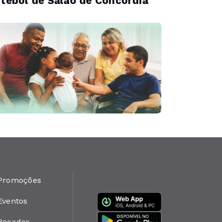
tebol de Salão de Concórdia
Promoções
Eventos
Recados