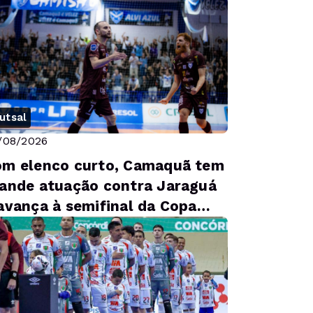
gosto
utsal
/08/2026
m elenco curto, Camaquã tem
ande atuação contra Jaraguá
avança à semifinal da Copa
NF