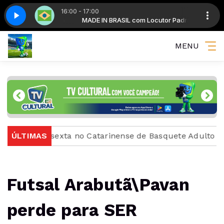
16:00 - 17:00
m Locutor Padrão
te 3
MADE IN BRASIL com Locutor Padrão
Made in Brazil - Parte 3
MENU
 desta sexta no Catarinense de Basquete Adulto
ÚLTIMAS
CBF 
Futsal Arabutã\Pavan
perde para SER