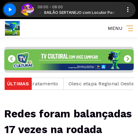
06:00 - 08:00
Locutor Padrão
5
BAILÃO SERTANEJO com Locutor Padrão
Bailão sertanejo - Parte 5
MENU
ear tratamento
ÚLTIMAS
Olesc etapa Regional Oeste em Concór
Redes foram balançadas
17 vezes na rodada