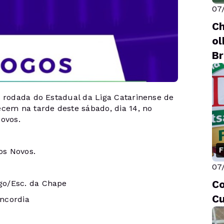
07
Ch
ol
Br
a rodada do Estadual da Liga Catarinense de
ecem na tarde deste sábado, dia 14, no
ovos.
F
os Novos.
07
go/Esc. da Chape
Co
Cu
ncordia