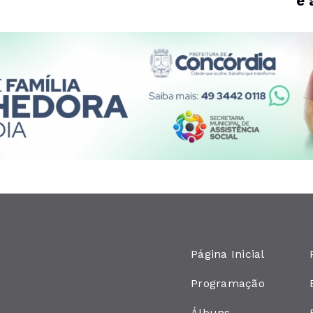
e 
L
Página Inicial
Programação
Álbuns