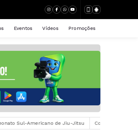
os
Eventos
Vídeos
Promoções
Americano de Jiu-Jitsu
Copa Catarinense na tela da