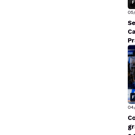
F
05
Se
Ca
Pr
a
F
04
Co
gr