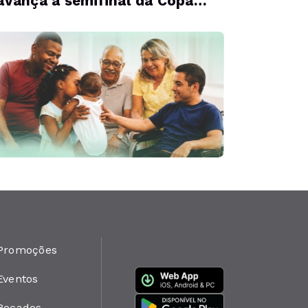
avança à semifinal da Copa
NF
Promoções
Eventos
Recados