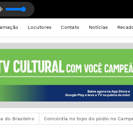
ão
cutor Padrão
ramação
Locutores
Contato
Notícias
Recad
eiro
Concórdia no topo do pódio no Campeonato Sul-